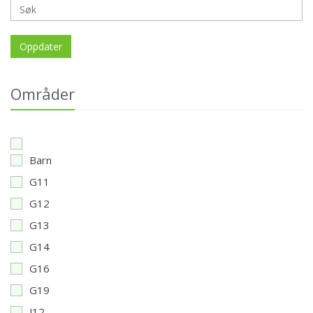
Oppdater
Områder
Barn
G11
G12
G13
G14
G16
G19
J12